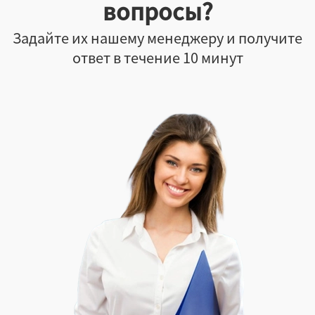
вопросы?
Черный
Задайте их нашему менеджеру и получите
Цветной
ответ в течение 10 минут
Крафт
Белый
Цветной
Да
Нет
Неважно
Да