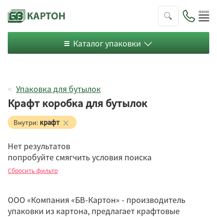
Пок
ме
Каталог упаковки
Упаковка для бутылок
Крафт коробка для бутылок
Внутри:
крафт
Нет результатов
попробуйте смягчить условия поиска
Чемодан
Сбросить фильтр
Цельный короб
ООО «Компания «БВ-Картон» - производитель
упаковки из картона, предлагает крафтовые
Микрогофрокартон