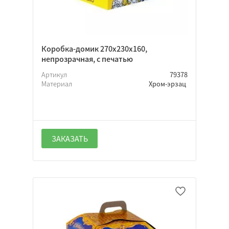
Да
Нет
Неважно
Коробка-домик 270х230х160,
непрозрачная, с печатью
Артикул
79378
Да
Материал
Хром-эрзац
Нет
Неважно
ЗАКАЗАТЬ
Да
Нет
Неважно