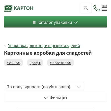
Пок
ме
Каталог упаковки
Упаковка для кондитерских изделий
Картонные коробки для сладостей
с окном
крафт
с логотипом
Телескопическая
Чемодан
С ушками
Фильтры
Обтяжная
С крышкой