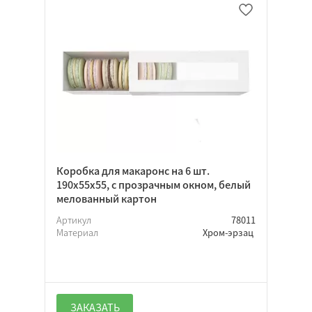
Пенал
Цельный короб
Телевизор
Шляпная
На вынос
Архивный
Пакет
Лоток
Коробка для макаронс на 6 шт.
190х55х55, с прозрачным окном, белый
мелованный картон
Микрогофрокартон
Артикул
78011
Хром-эрзац
Материал
Хром-эрзац
Гофрокартон
ЗАКАЗАТЬ