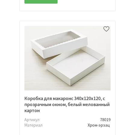
Прямоугольная
Квадратная
Индивидуальная
Фонарик
Треугольная
Подарочная
Нет
Откидная
Крышка-дно
Коробка для макаронс 340х120х120, с
прозрачным окном, белый мелованный
картон
Да
Артикул
78019
Нет
Материал
Хром-эрзац
Неважно