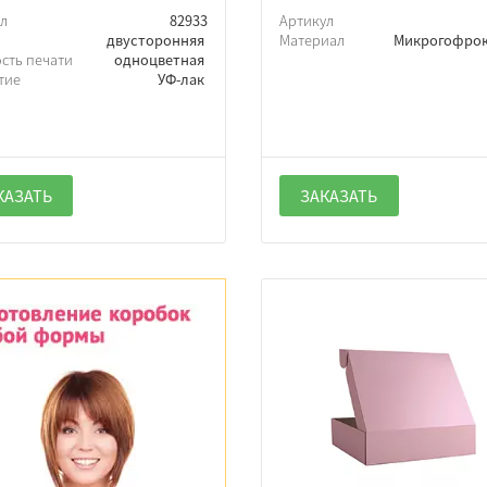
ул
82933
Артикул
ь
двусторонняя
Материал
Микрогофро
сть печати
одноцветная
тие
УФ-лак
КАЗАТЬ
ЗАКАЗАТЬ