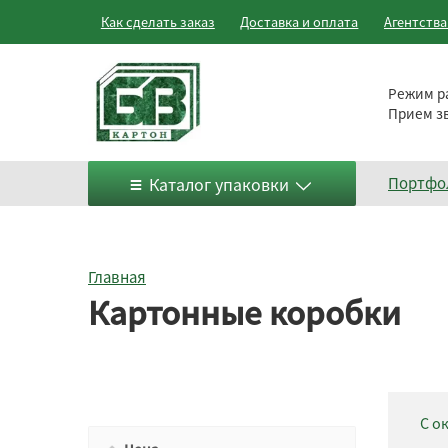
Как сделать заказ
Доставка и оплата
Агентств
Режим р
Прием з
Каталог упаковки
Портфо
Главная
Картонные коробки
С о