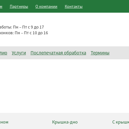
ам
Партнеры
О компании
Контакты
аботы:
Пн – Пт с 9 до 17
вонков:
Пн – Пт с 10 до 16
лио
Услуги
Послепечатная обработка
Термины
кном
Крышка-дно
С крыш