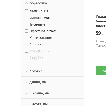
Обработка
Ламинация
Упако
Флексопечать
белья
Тиснение
пласт
Офсетная печать
59
р
Каширование
Артик
Склейка
Матер
Лакирование
Вырубка
ЗА
Логотип
Длина, мм
Ширина, мм
Высота, мм