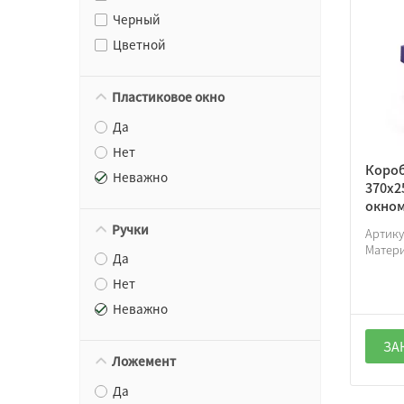
Черный
Цветной
Пластиковое окно
Да
Нет
Короб
Неважно
370х2
окном
Ручки
Артик
Матер
Да
Нет
Неважно
ЗА
Ложемент
Да