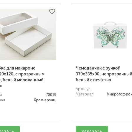
ка для макаронс
Чемоданчик с ручкой
20х120, с прозрачным
370х335х90, непрозрачный
, белый мелованный
белый с печатью
н
Артикул
Материал
Микрогофро
ул
78019
иал
Хром-эрзац
КАЗАТЬ
ЗАКАЗАТЬ