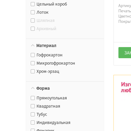
Цельный короб
Артик
Печат
Лоток
Цветно
Шляпная
Покры
Архивный
Материал
ЗА
Гофрокартон
Микрогофрокартон
Хром-эрзац
Форма
Прямоугольная
Квадратная
Тубус
Индивидуальная
Фонарик