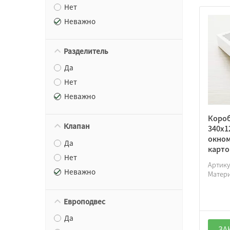
Нет
Неважно
Разделитель
Да
Нет
Неважно
Короб
Клапан
340х1
окном
Да
карто
Нет
Артик
Неважно
Матер
Европодвес
Да
ЗА