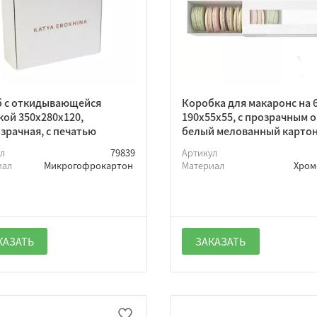
 с откидывающейся
Коробка для макаронс на 6
ой 350х280х120,
190х55х55, с прозрачным 
зрачная, с печатью
белый мелованный карто
ул
79839
Артикул
иал
Микрогофрокартон
Материал
Хром
КАЗАТЬ
ЗАКАЗАТЬ