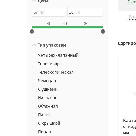
Цена
С л
Пок
43
48
54
Сортиро
Тип упаковки
Четырехклапанный
Телевизор
Телескопическая
Чемодан
С ушками
На вынос
Обтяжная
Пакет
Карто
С крышкой
откид
Пенал
мм