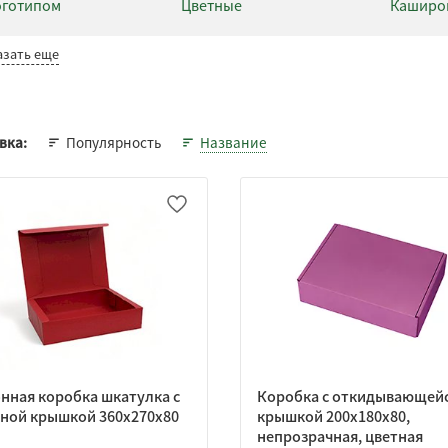
оготипом
Цветные
Каширо
азать еще
Популярность
Название
вка:
нная коробка шкатулка с
Коробка с откидывающей
ной крышкой 360х270х80
крышкой 200х180х80,
непрозрачная, цветная