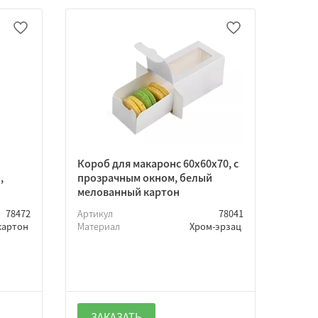
Короб для макаронс 60х60х70, с
,
прозрачным окном, белый
мелованный картон
78472
Артикул
78041
картон
Материал
Хром-эрзац
ЗАКАЗАТЬ