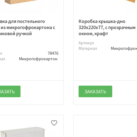
вка для постельного
Коробка крышка-дно
 из микрогофрокартона с
320х220х77, с прозрачным
иковой ручкой
окном, крафт
Артикул
Материал
Микрогофро
ул
78476
иал
Микрогофрокартон
КАЗАТЬ
ЗАКАЗАТЬ