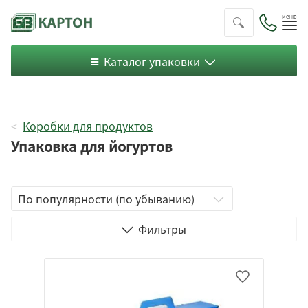
Пок
ме
Каталог упаковки
Коробки для продуктов
Упаковка для йогуртов
Чемодан
Фильтры
Микрогофрокартон