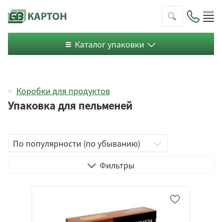
Пок
ме
Каталог упаковки
Коробки для продуктов
Упаковка для пельменей
Цельный короб
Фильтры
Микрогофрокартон