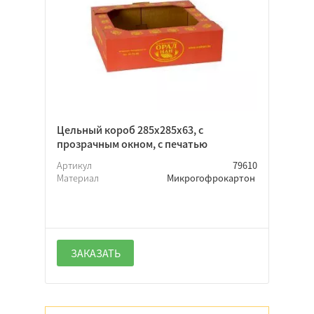
Микрогофрокартон
Прямоугольная
Цельный короб 285х285х63, с
прозрачным окном, с печатью
Нет
Откидная
Артикул
79610
Материал
Микрогофрокартон
Крышка-дно
Да
ЗАКАЗАТЬ
Нет
Неважно