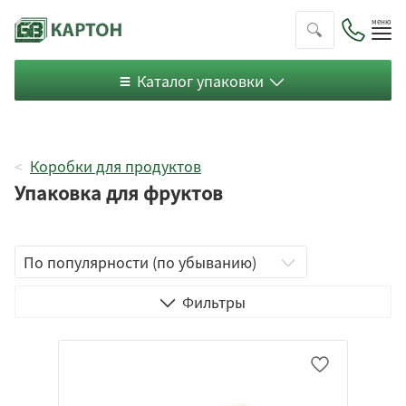
Пок
ме
Каталог упаковки
Коробки для продуктов
Упаковка для фруктов
Телевизор
Фильтры
Цельный короб
Четырехклапанный