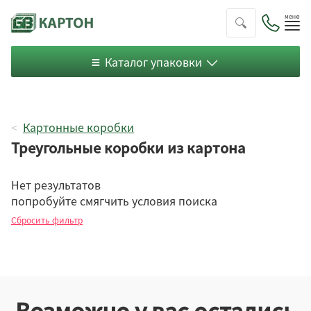
Пок
ме
Каталог упаковки
Картонные коробки
Треугольные коробки из картона
Нет результатов
попробуйте смягчить условия поиска
Сбросить фильтр
На вынос
С крышкой
Возможно у вас остались
Микрогофрокартон