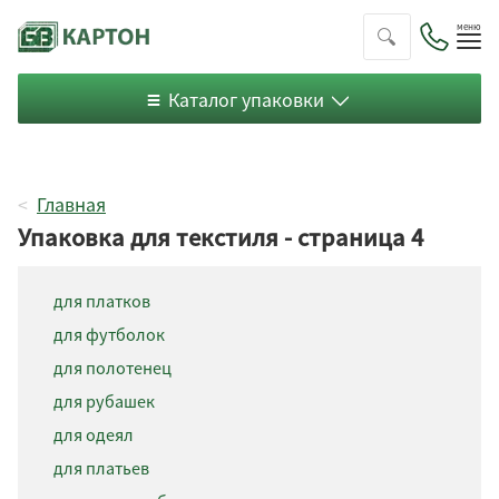
Пок
ме
Каталог упаковки
Главная
Упаковка для текстиля - страница 4
для платков
для футболок
Чемодан
для полотенец
С ушками
для рубашек
Обтяжная
для одеял
Пакет
для платьев
С крышкой