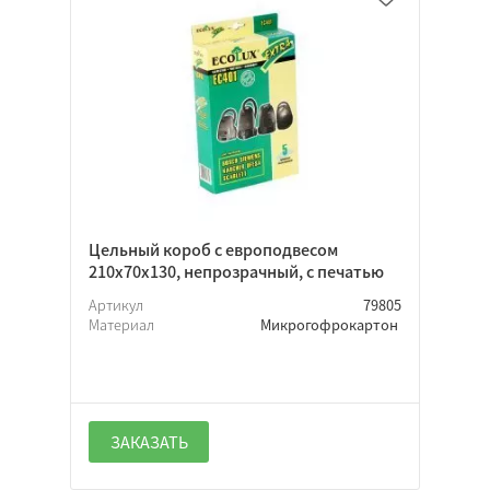
Крафт
Белый
Черный
Цветной
Крафт
Цельный короб с европодвесом
210х70х130, непрозрачный, с печатью
Белый
Артикул
79805
Цветной
Материал
Микрогофрокартон
Черный
Да
ЗАКАЗАТЬ
Нет