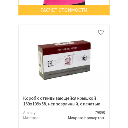
РАСЧЕТ СТОИМОСТИ
Да
Нет
Неважно
Короб с откидывающейся крышкой
169х109х58, непрозрачный, с печатью
Артикул
79898
Материал
Микрогофрокартон