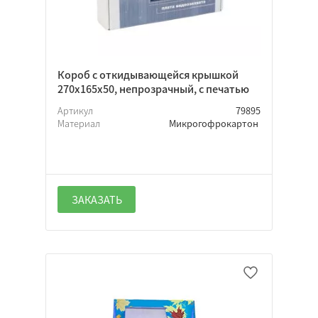
Тубус
Нет
Короб с откидывающейся крышкой
Откидная
270х165х50, непрозрачный, с печатью
Крышка-дно
Артикул
79895
Материал
Микрогофрокартон
Да
Нет
ЗАКАЗАТЬ
Неважно
Лакирование
Офсетная печать
Каширование