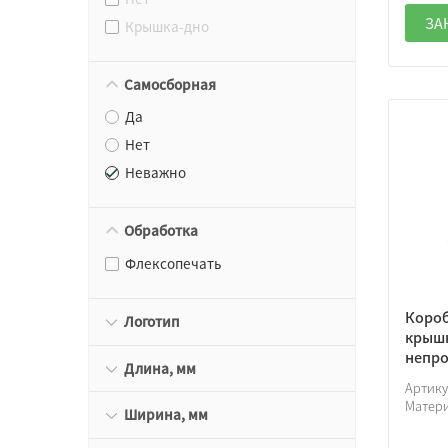
ЗА
Крышка-дно
Самосборная
Да
Нет
Неважно
Обработка
Флексопечать
Короб
Логотип
крышк
непро
Длина, мм
Артик
Матер
Ширина, мм