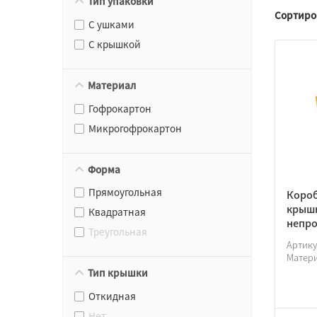
Тип упаковки
Сортиро
С ушками
С крышкой
Материал
Гофрокартон
Микрогофрокартон
Форма
Прямоугольная
Короб
крышк
Квадратная
непро
Треугольная
Артик
Матер
Тип крышки
Откидная
Нет