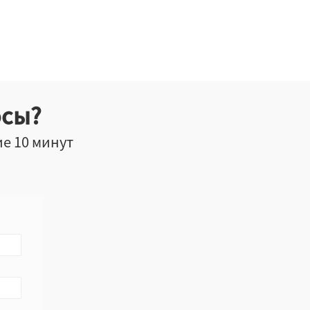
осы?
ие 10 минут