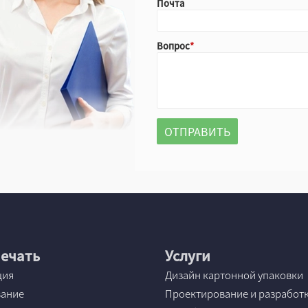
Почта
Вопрос
ечать
Услуги
ция
Дизайн картонной упаковки
вание
Проектирование и разработ