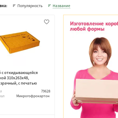
Популярность
Название
вка:
 с откидывающейся
ой 310х263х48,
зрачный, с печатью
ул
79628
иал
Микрогофрокартон