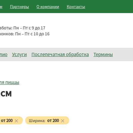
ам
Партнеры
О компании
Контакты
аботы:
Пн – Пт с 9 до 17
вонков:
Пн – Пт с 10 до 16
лио
Услуги
Послепечатная обработка
Термины
ля пиццы
 см
от 200
Ширина:
от 200