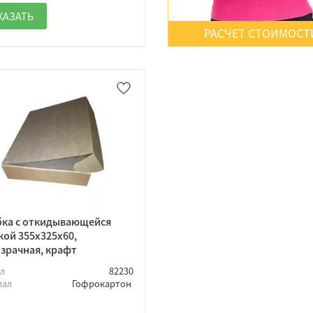
КАЗАТЬ
РАСЧЕТ СТОИМОСТ
ка с откидывающейся
ой 355х325х60,
зрачная, крафт
ул
82230
иал
Гофрокартон