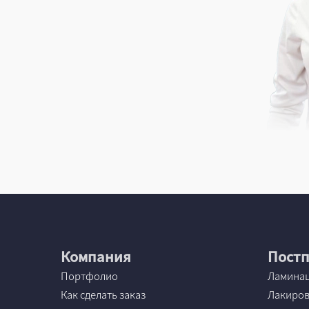
Компания
Постп
Портфолио
Ламина
Как сделать заказ
Лакиро