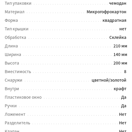
Тип упаковки
чемодан
Материал
Микрогофрокартон
Форма
квадратная
Тип крышки
нет
Обработка
Склейка
Длина
210 мм
Ширина
140 мм
Высота
200 мм
Вместимость
8
Снаружи
цветной/золотой
Внутри
крафт
Пластиковое окно
Да
Ручки
Да
Ложемент
Нет
Разделитель
Нет
Клапан
Нет