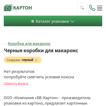
Пок
ме
Каталог упаковки
Коробки для макаронс
Черные коробки для макаронс
Снаружи:
черный
Нет результатов
попробуйте смягчить условия поиска
Телевизор
Сбросить фильтр
Шляпная
Телескопическая
ООО «Компания «БВ-Картон» - производитель
С ушками
упаковки из картона, предлагает картонные
Архивный