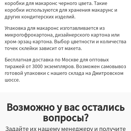
коробки для макаронс черного цвета. Такие
Обтяжная
коробки используются для хранения макарунс и
С крышкой
других кондитерских изделий.
Цельный короб
Упаковка для макаронс изготавливается из
микрогофрокартона, дизайнерского картона или
хром-эрзац-картона. Выбор цветности и количества
точек склейки зависит от макета.
Гофрокартон
Микрогофрокартон
Бесплатная доставка по Москве для оптовых
Хром-эрзац
тиражей от 3000 экземпляров. Возможен самовывоз
готовой упаковки с нашего склада на Дмитровском
шоссе.
Прямоугольная
Квадратная
Возможно у вас остались
Индивидуальная
вопросы?
Подарочная
Задайте их нашему менеджеру и получите