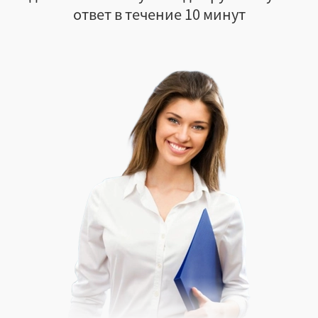
ответ в течение 10 минут
Нет
Откидная
Крышка-дно
Да
Нет
Неважно
Лакирование
Офсетная печать
Каширование
Вырубка