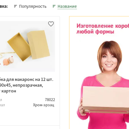
Популярность
Название
вка:
ка для макаронс на 12 шт.
90х45, непрозрачная,
 картон
ул
78022
иал
Хром-эрзац