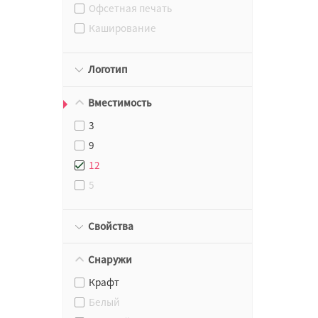
Офсетная печать
Каширование
Логотип
Вместимость
3
9
12
5
Свойства
Снаружи
Крафт
Белый