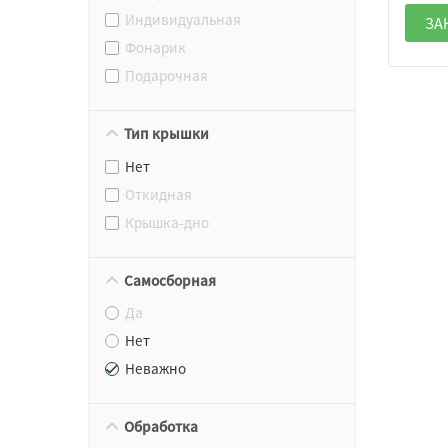
Индивидуальная
ЗА
Фонарик
Подарочная
Тип крышки
Нет
Откидная
Крышка-дно
Самосборная
Да
Нет
Неважно
Обработка