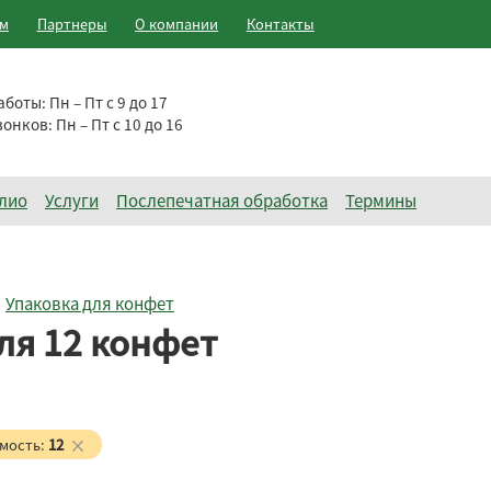
ам
Партнеры
О компании
Контакты
аботы:
Пн – Пт с 9 до 17
вонков:
Пн – Пт с 10 до 16
лио
Услуги
Послепечатная обработка
Термины
Упаковка для конфет
ля 12 конфет
мость:
12