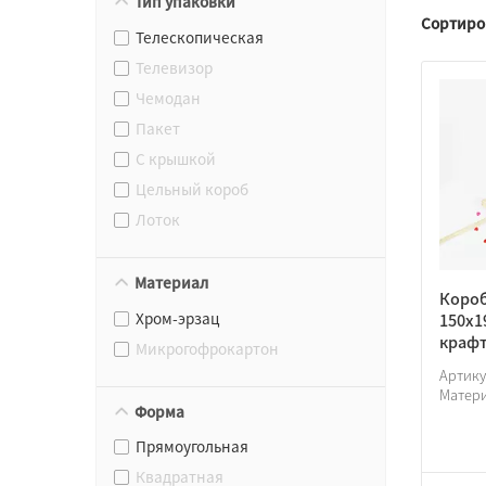
Тип упаковки
Сортиро
Телескопическая
Телевизор
Чемодан
Пакет
С крышкой
Цельный короб
Лоток
Материал
Короб
Хром-эрзац
150х1
крафт
Микрогофрокартон
Артик
Матер
Форма
Прямоугольная
Квадратная