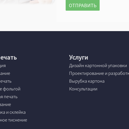
ечать
Услуги
ция
Дизайн картонной упаковки
вание
Проектирование и разработ
ечать
Вырубка картона
е фольгой
Консультации
я печать
вание
ка и склейка
ное тиснение