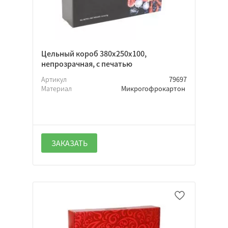
Гофрокартон
Микрогофрокартон
Хром-эрзац
Цельный короб 380х250х100,
непрозрачная, с печатью
Артикул
79697
Материал
Микрогофрокартон
Прямоугольная
Квадратная
Тубус
Индивидуальная
ЗАКАЗАТЬ
Фонарик
Шоу-бокс
Подарочная
Домик
Треугольная