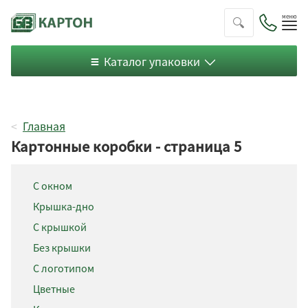
Пок
ме
Каталог упаковки
Главная
Картонные коробки - страница 5
С окном
Крышка-дно
С крышкой
Без крышки
43
48
54
С логотипом
Цветные