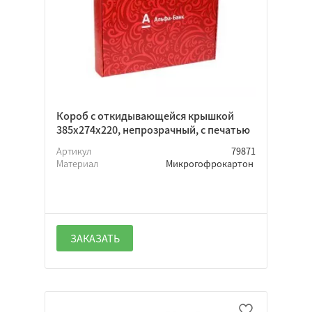
Нет
Откидная
Крышка-дно
Короб с откидывающейся крышкой
385х274х220, непрозрачный, с печатью
Да
Артикул
79871
Нет
Материал
Микрогофрокартон
Неважно
Ламинация
ЗАКАЗАТЬ
Флексопечать
Тиснение
Офсетная печать