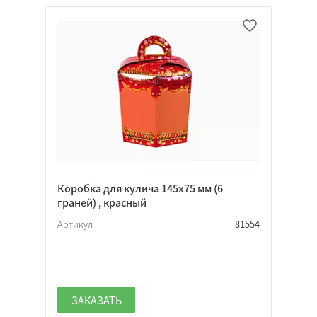
Микрогофрокартон
Хром-эрзац
Прямоугольная
Квадратная
Тубус
Индивидуальная
Фонарик
Коробка для кулича 145х75 мм (6
Подарочная
граней) , красный
Треугольная
Артикул
81554
Нет
ЗАКАЗАТЬ
Откидная