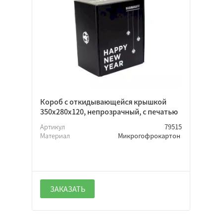
Телевизор
Телескопическая
Чемодан
С ушками
На вынос
Обтяжная
Короб с откидывающейся крышкой
Пакет
350х280х120, непрозрачный, с печатью
С крышкой
Артикул
79515
Пенал
Материал
Микрогофрокартон
Цельный короб
Лоток
Архивный
ЗАКАЗАТЬ
Гофрокартон