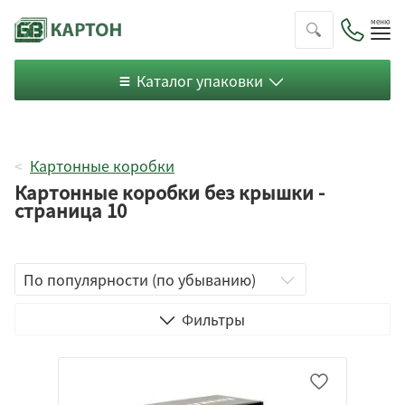
Пок
ме
Каталог упаковки
Картонные коробки
Картонные коробки без крышки -
страница 10
Фильтры
43
48
54