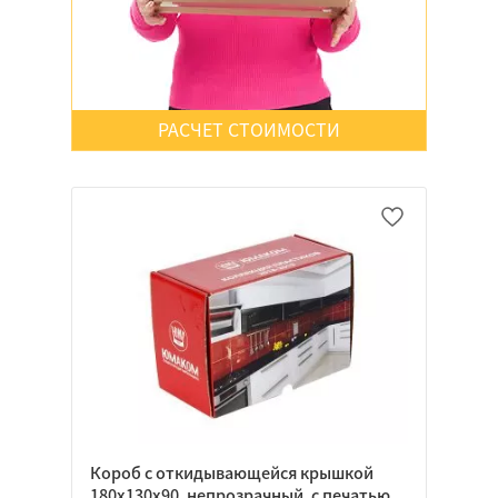
Красный
Крафт
РАСЧЕТ СТОИМОСТИ
Белый
Черный
Цветной
Да
Нет
Неважно
Короб с откидывающейся крышкой
Да
180х130х90, непрозрачный, с печатью