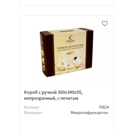
Крышка-дно
Да
Нет
Неважно
Флексопечать
Офсетная печать
Каширование
Короб с ручкой 360х340х95,
непрозрачный, с печатью
Склейка
Лакирование
Артикул
79824
Материал
Микрогофрокартон
Вырубка