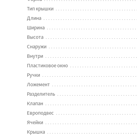
Тип крышки
Длина
Ширина
Высота
Снаружи
Внутри
Пластиковое окно
Ручки
Ложемент
Разделитель
Клапан
Европодвес
Ячейки
Крышка