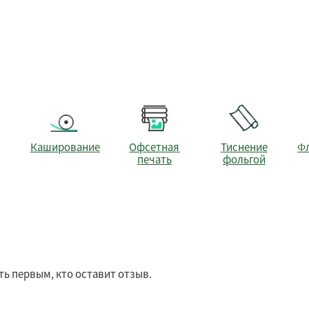
Каширование
Офсетная
Тиснение
Ф
печать
фольгой
ть первым, кто оставит отзыв.