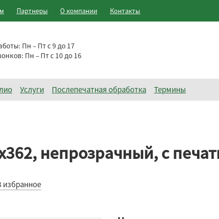
ам
Партнеры
О компании
Контакты
аботы:
Пн – Пт с 9 до 17
вонков:
Пн – Пт с 10 до 16
лио
Услуги
Послепечатная обработка
Термины
362, непрозрачный, с печат
В избранное