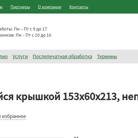
ам
Партнеры
О компании
Контакты
аботы:
Пн – Пт с 9 до 17
вонков:
Пн – Пт с 10 до 16
лио
Услуги
Послепечатная обработка
Термины
ся крышкой 153х60х213, неп
В избранное