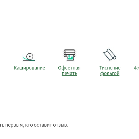
Каширование
Офсетная
Тиснение
Ф
печать
фольгой
ть первым, кто оставит отзыв.