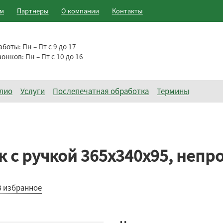
ам
Партнеры
О компании
Контакты
аботы:
Пн – Пт с 9 до 17
вонков:
Пн – Пт с 10 до 16
лио
Услуги
Послепечатная обработка
Термины
 с ручкой 365х340х95, непр
В избранное