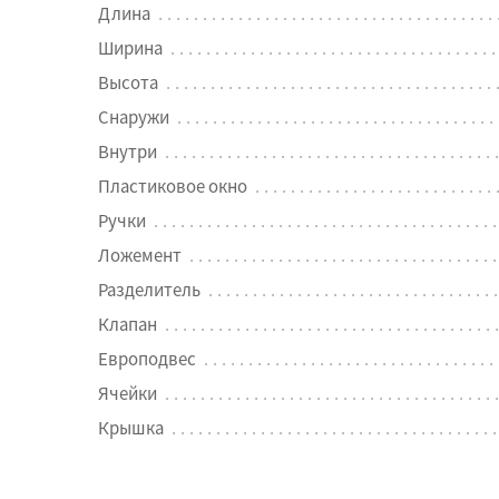
Длина
Ширина
Высота
Снаружи
Внутри
Пластиковое окно
Ручки
Ложемент
Разделитель
Клапан
Европодвес
Ячейки
Крышка