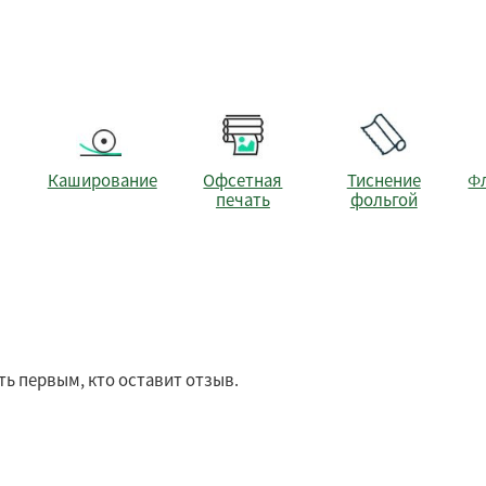
Каширование
Офсетная
Тиснение
Ф
печать
фольгой
ть первым, кто оставит отзыв.