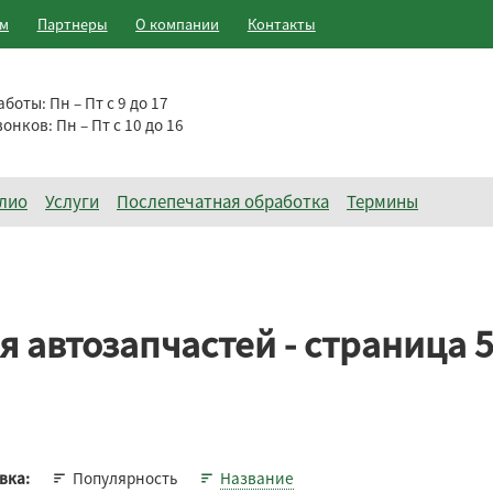
ам
Партнеры
О компании
Контакты
аботы:
Пн – Пт с 9 до 17
вонков:
Пн – Пт с 10 до 16
лио
Услуги
Послепечатная обработка
Термины
 автозапчастей - страница 
Популярность
Название
вка: