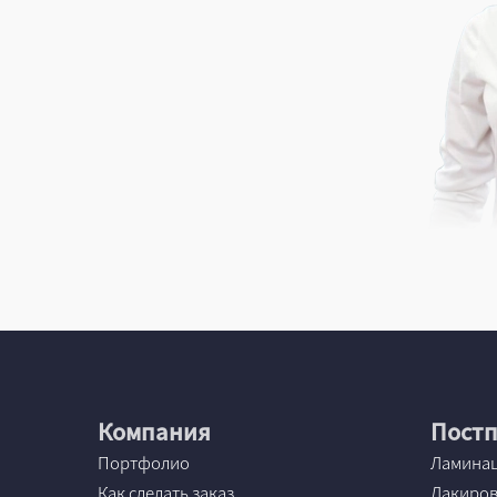
Компания
Постп
Портфолио
Ламина
Как сделать заказ
Лакиро