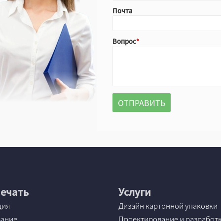
Почта
Вопрос
ечать
Услуги
ция
Дизайн картонной упаковки
вание
Проектирование и разработ