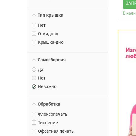
ЗАП
В нал
Тип крышки
Нет
Откидная
Крышка-дно
Самосборная
Да
Нет
Неважно
Обработка
Флексопечать
Тиснение
Офсетная печать