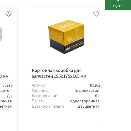
АДРЕС
Картонная коробка для
0 мм
запчастей 195х175х165 мм
83276
Артикул
83282
картон
Материал
Гофрокартон
Да
Каширование
Да
ронняя
Печать
односторонняя
ветная
Цветность печати
двуцветная