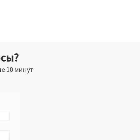
осы?
ие 10 минут