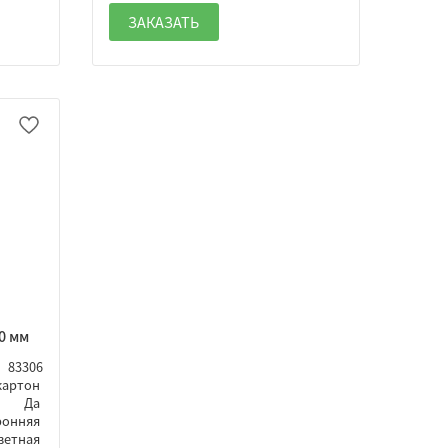
ЗАКАЗАТЬ
0 мм
83306
картон
Да
ронняя
ветная