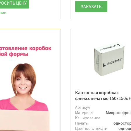
РОСИТЬ ЦЕНУ
ЗАКАЗАТЬ
ичии
Картонная коробка с
флексопечатью 150х150х7
Артикул
Материал
Микрогофро
Каширование
Печать
односто
Цветность печати
одноц