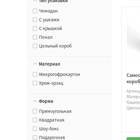
Тип упаковки
Чемодан
С ушками
С крышкой
Пенал
Цельный короб
Материал
Микрогофрокартон
Самос
короб
Хром-эрзац
Артик
Матер
Форма
Кашир
Цветно
Прямоугольная
Квадратная
Шоу-бокс
Подарочная