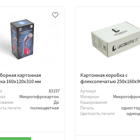
борная картонная
Картонная коробка с
ка 160х120х310 мм
флексопечатью 250х160х9
ул
83197
Артикул
иал
Микрогофрокартон
Материал
Микрогофро
ование
Да
Каширование
сть печати
полноцветная
Печать
односто
Цветность печати
одноц