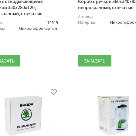
 с откидывающейся
Короб с ручкой 360х340х95
ой 350х280х120,
непрозрачный, с печатью
зрачный, с печатью
Артикул
Материал
Микрогофро
ул
79515
иал
Микрогофрокартон
КАЗАТЬ
ЗАКАЗАТЬ