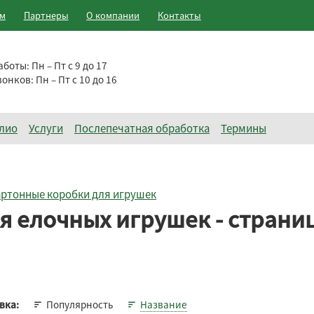
ам
Партнеры
О компании
Контакты
аботы:
Пн – Пт с 9 до 17
вонков:
Пн – Пт с 10 до 16
лио
Услуги
Послепечатная обработка
Термины
ртонные коробки для игрушек
я елочных игрушек - страниц
Популярность
Название
вка: