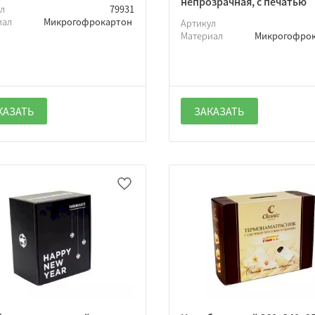
непрозрачная, с печатью
ул
79931
иал
Микрогофрокартон
Артикул
Материал
Микрогофро
КАЗАТЬ
ЗАКАЗАТЬ