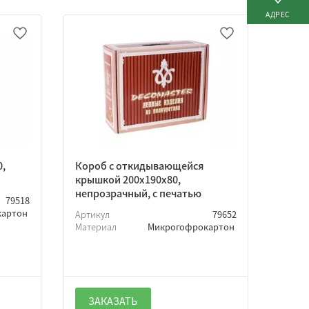
АДРЕС
0,
Короб с откидывающейся
крышкой 200х190х80,
непрозрачный, с печатью
79518
картон
Артикул
79652
Материал
Микрогофрокартон
ЗАКАЗАТЬ