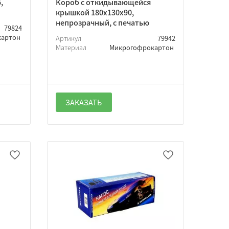
,
Короб с откидывающейся
крышкой 180х130х90,
непрозрачный, с печатью
79824
картон
Артикул
79942
Материал
Микрогофрокартон
ЗАКАЗАТЬ