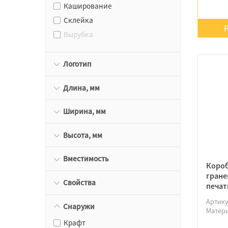
Каширование
Склейка
Вырубка
Логотип
Длина, мм
Ширина, мм
Высота, мм
Вместимость
Короб
гране
Свойства
печа
Артик
Снаружи
Матер
Крафт