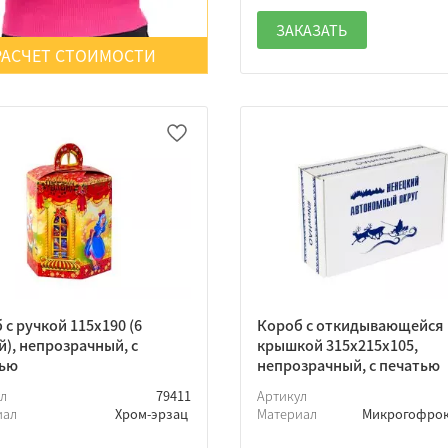
ЗАКАЗАТЬ
РАСЧЕТ СТОИМОСТИ
 с ручкой 115х190 (6
Короб с откидывающейся
й), непрозрачный, с
крышкой 315х215х105,
тью
непрозрачный, с печатью
ул
79411
Артикул
иал
Хром-эрзац
Материал
Микрогофро