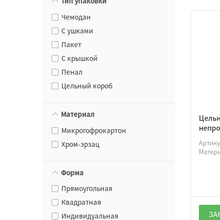
Тип упаковки
Чемодан
С ушками
Пакет
С крышкой
Пенал
Цельный короб
Материал
Цельн
непро
Микрогофрокартон
Артик
Хром-эрзац
Матер
Форма
Прямоугольная
Квадратная
ЗА
Индивидуальная