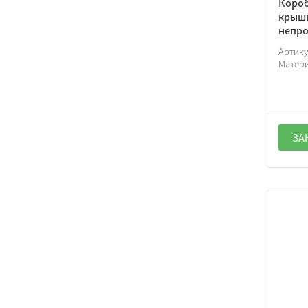
Короб
крышк
непро
Артик
Матер
ЗА