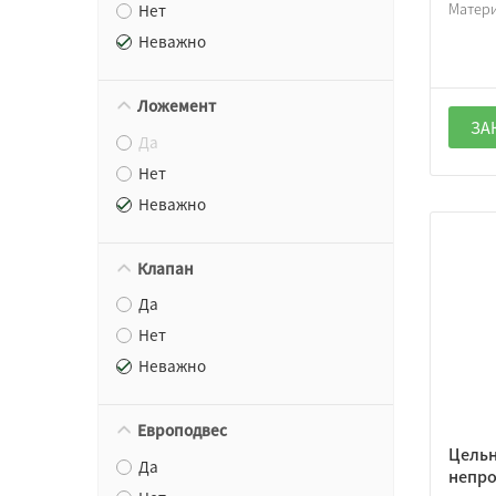
Матер
Нет
Неважно
Ложемент
ЗА
Да
Нет
Неважно
Клапан
Да
Нет
Неважно
Европодвес
Цельн
Да
непро