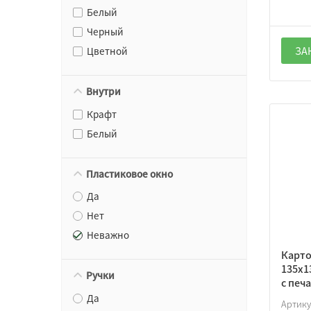
Белый
Черный
ЗА
Цветной
Внутри
Крафт
Белый
Пластиковое окно
Да
Нет
Неважно
Карто
135х1
Ручки
с печ
Да
Артик