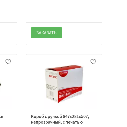
ЗАКАЗАТЬ
ся
Короб с ручкой 847х281х507,
непрозрачный, с печатью