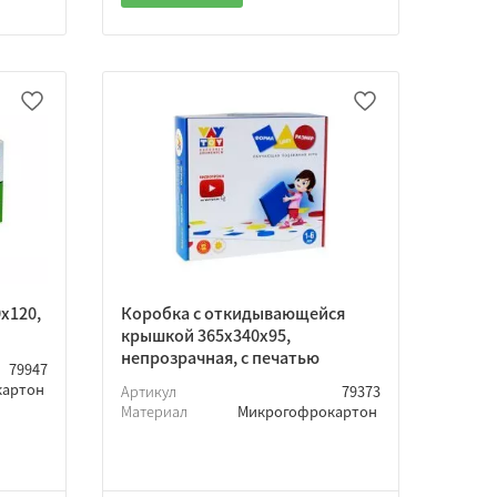
х120,
Коробка с откидывающейся
крышкой 365х340х95,
непрозрачная, с печатью
79947
картон
Артикул
79373
Материал
Микрогофрокартон