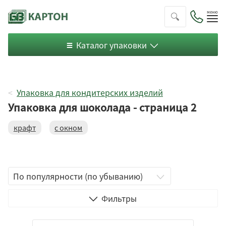
Пок
ме
Каталог упаковки
Упаковка для кондитерских изделий
Упаковка для шоколада - страница 2
крафт
с окном
Телескопическая
С крышкой
Пенал
Фильтры
Цельный короб