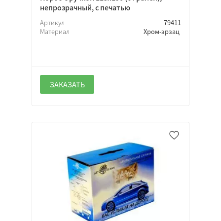
непрозрачный, с печатью
Да
Артикул
79411
Материал
Хром-эрзац
Нет
Неважно
ЗАКАЗАТЬ
Да
Нет
Неважно
Да
Нет
Неважно