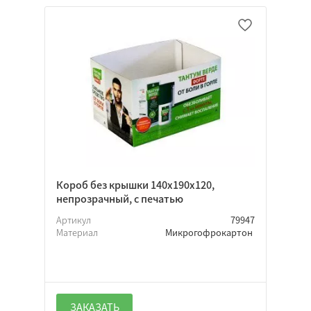
Квадратная
Индивидуальная
Фонарик
Шоу-бокс
Подарочная
Домик
Треугольная
Тубус
Короб без крышки 140х190х120,
непрозрачный, с печатью
Нет
Артикул
79947
Материал
Микрогофрокартон
Откидная
Крышка-дно
ЗАКАЗАТЬ