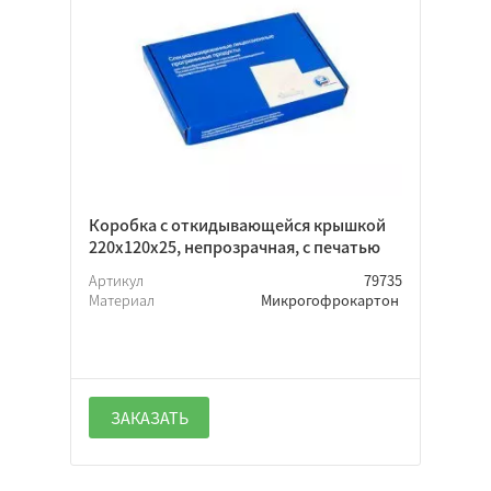
На вынос
Обтяжная
Пакет
С крышкой
Пенал
Цельный короб
Шляпная
Коробка с откидывающейся крышкой
Архивный
220х120х25, непрозрачная, с печатью
Артикул
79735
Материал
Микрогофрокартон
Гофрокартон
Микрогофрокартон
Хром-эрзац
ЗАКАЗАТЬ
Прямоугольная