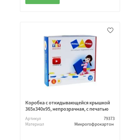
Да
Нет
Неважно
Ламинация
Флексопечать
Тиснение
Офсетная печать
Каширование
Склейка
Лакирование
Коробка с откидывающейся крышкой
365х340х95, непрозрачная, с печатью
Вырубка
Артикул
79373
Материал
Микрогофрокартон