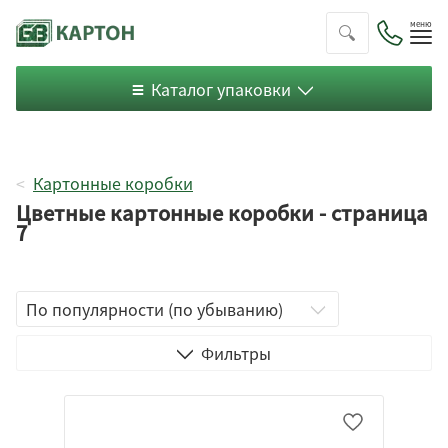
Пок
ме
Каталог упаковки
Картонные коробки
Цветные картонные коробки - страница
7
Телевизор
Фильтры
Телескопическая
Чемодан
С ушками