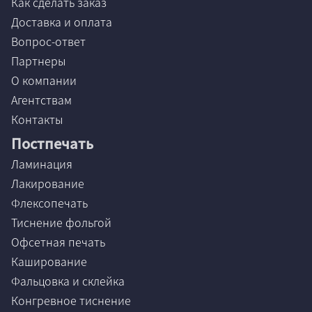
Как сделать заказ
Неважно
Доставка и оплата
Вопрос-ответ
Партнеры
Да
О компании
Нет
Агентствам
Неважно
Контакты
Постпечать
Ламинация
Да
Лакирование
Нет
Флексопечать
Неважно
Тиснение фольгой
Офсетная печать
Каширование
Фальцовка и склейка
Конгревное тиснение