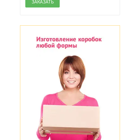
ЗАКАЗАТЬ
Шоу-бокс
Подарочная
Домик
Треугольная
Тубус
Индивидуальная
Нет
Откидная
Крышка-дно
Да
Нет