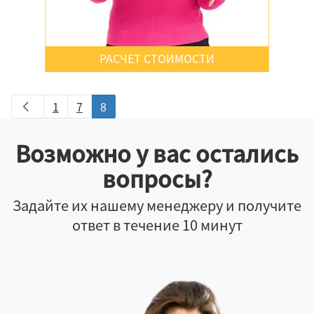
Неважно
РАСЧЕТ СТОИМОСТИ
Флексопечать
Тиснение
1
7
8
Офсетная печать
Каширование
Возможно у вас остались
Склейка
Ламинация
вопросы?
Лакирование
Задайте их нашему менеджеру и получите
Вырубка
ответ в течение 10 минут