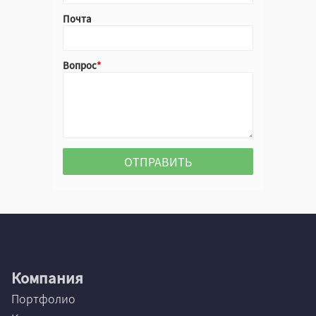
Цветной
Почта
Черный
Вопрос
Да
Нет
Неважно
Да
Нет
Неважно
Компания
Да
Портфолио
Нет