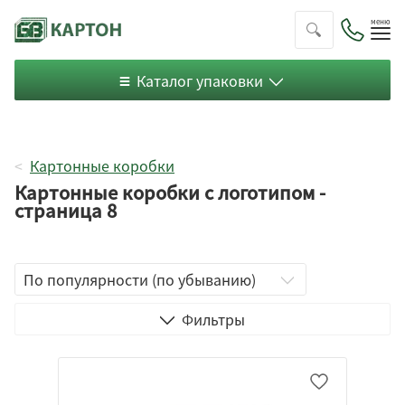
Пок
ме
Каталог упаковки
Картонные коробки
Картонные коробки с логотипом -
страница 8
Телевизор
Фильтры
Чемодан
С ушками
Обтяжная