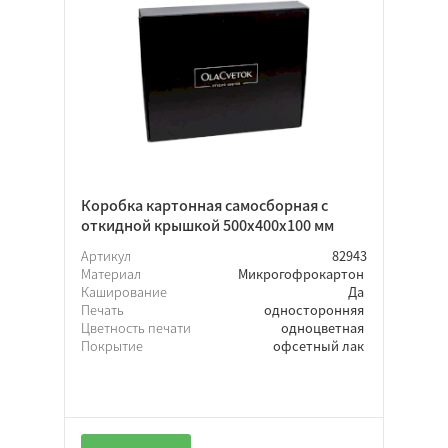
С крышкой
Пенал
Цельный короб
Шляпная
Телескопическая
На вынос
Архивный
Коробка картонная самосборная с
откидной крышкой 500х400х100 мм
Артикул
82943
Гофрокартон
Материал
Микрогофрокартон
Каширование
Да
Микрогофрокартон
Печать
односторонняя
Хром-эрзац
Цветность печати
одноцветная
Покрытие
офсетный лак
Прямоугольная
Квадратная