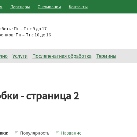
ам
Партнеры
О компании
Контакты
аботы:
Пн – Пт с 9 до 17
вонков:
Пн – Пт с 10 до 16
лио
Услуги
Послепечатная обработка
Термины
бки - страница 2
Популярность
Название
вка: