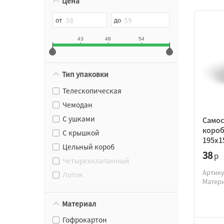
Цена
43
48
54
Тип упаковки
Телескопическая
Чемодан
С ушками
Самос
короб
С крышкой
195х1
Цельный короб
38
р
Четырехклапанный
Артик
Лоток
Матер
Материал
Гофрокартон