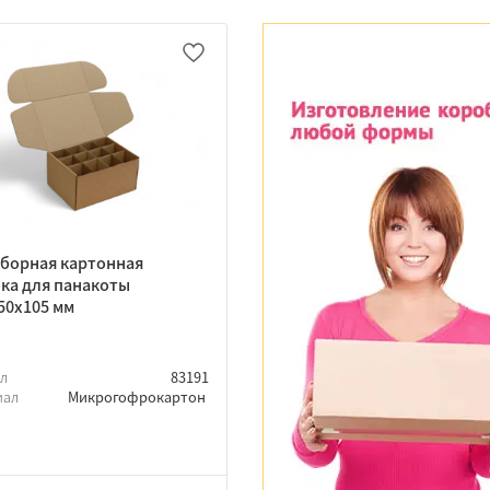
борная картонная
ка для панакоты
50х105 мм
ул
83191
иал
Микрогофрокартон